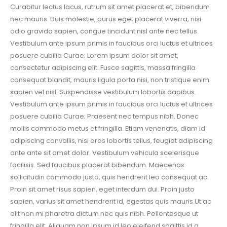
Curabitur lectus lacus, rutrum sit amet placerat et, bibendum
nec mauris. Duis molestie, purus eget placerat viverra, nisi
odio gravida sapien, congue tincidunt nisl ante nec tellus.
Vestibulum ante ipsum primis in faucibus orci luctus et ultrices
posuere cubilia Curae; Lorem ipsum dolor sit amet,
consectetur adipiscing elit. Fusce sagittis, massa fringilla
consequat blandit, mauris ligula porta nisi, non tristique enim
sapien vel nisl. Suspendisse vestibulum lobortis dapibus.
Vestibulum ante ipsum primis in faucibus orci luctus et ultrices
posuere cubilia Curae; Praesent nec tempus nibh. Donec
mollis commodo metus et fringilla. Etiam venenatis, diam id
adipiscing convallis, nisi eros lobortis tellus, feugiat adipiscing
ante ante sit amet dolor. Vestibulum vehicula scelerisque
facilisis. Sed faucibus placerat bibendum. Maecenas
sollicitudin commodo justo, quis hendrerit leo consequat ac.
Proin sit amet risus sapien, eget interdum dui. Proin justo
sapien, varius sit amet hendrerit id, egestas quis mauris.Ut ac
elit non mi pharetra dictum nec quis nibh. Pellentesque ut
fringilla elit. Aliquam non ipsum id leo eleifend sagittis id a