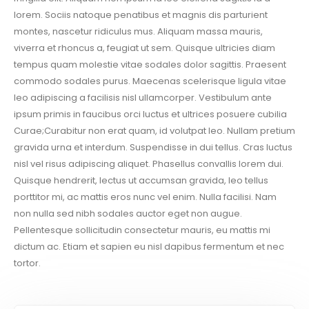
lorem. Sociis natoque penatibus et magnis dis parturient
montes, nascetur ridiculus mus. Aliquam massa mauris,
viverra et rhoncus a, feugiat ut sem. Quisque ultricies diam
tempus quam molestie vitae sodales dolor sagittis. Praesent
commodo sodales purus. Maecenas scelerisque ligula vitae
leo adipiscing a facilisis nisl ullamcorper. Vestibulum ante
ipsum primis in faucibus orci luctus et ultrices posuere cubilia
Curae;Curabitur non erat quam, id volutpat leo. Nullam pretium
gravida urna et interdum. Suspendisse in dui tellus. Cras luctus
nisl vel risus adipiscing aliquet. Phasellus convallis lorem dui.
Quisque hendrerit, lectus ut accumsan gravida, leo tellus
porttitor mi, ac mattis eros nunc vel enim. Nulla facilisi. Nam
non nulla sed nibh sodales auctor eget non augue.
Pellentesque sollicitudin consectetur mauris, eu mattis mi
dictum ac. Etiam et sapien eu nisl dapibus fermentum et nec
tortor.