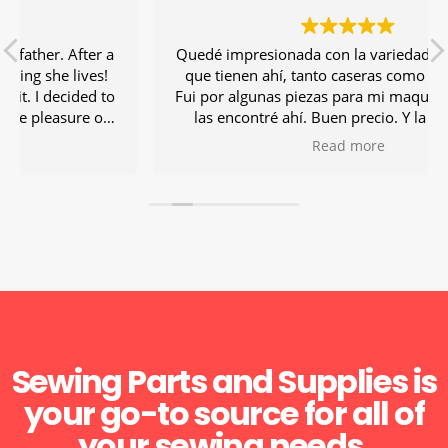
r. After a
Quedé impresionada con la variedad de máqu
he lives!
que tienen ahí, tanto caseras como industrial
decided to
Fui por algunas piezas para mi maquina de cos
easure of
las encontré ahí. Buen precio. Y la atención al
earth and
cliente, súper amable. Ya me habían hablado
Read more
ll my
mucho de este lugar y hoy por fin se me di
needed in
visitarlo. Lo recomiendo.
perly and
e to give
of your
t be
m a visit
Sewing Parts and Supplies is
your go-to source for all of
your sewing needs.